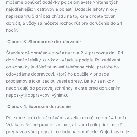
môžeme ponúkať dodávky po celom svete vrátane tých
najodľahlejších ostrovov a oblastí. Dodacie lehoty nikdy
nepresiahnu 5 dní bez ohľadu na to, kam chcete tovar
doručiť, a vždy sa môžete rozhodnúť pre doručenie do 24
hodín.
Článok 3. Štandardné doručovanie
Štandardné doručenie zvyčajne trvá 2-4 pracovné dni. Pri
doručení zásielky sa vždy vyžaduje podpis. Pri zadávaní
objednávky je dôležité uviesť telefónne číslo, pretože ho
odovzdáme dopravcovi, ktorý ho použije v prípade
problémov s lokalizáciou vašej adresy. Balíky sa nikdy
nedoručujú do poštovej schránky, ak ste pred doručením
neposkytli dopravcovi výnimku.
Článok 4. Expresné doručenie
Pri expresnom doručení vám zásielku doručíme do 24 hodín.
Vďaka našej prepravnej zmluve, ak vám balík príde neskôr,
prepravca vám preplatí náklady na doručenie. Objednávku je