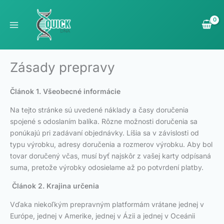
Preskočiť
na
obsah
Zásady prepravy
Článok 1. Všeobecné informácie
Na tejto stránke sú uvedené náklady a časy doručenia
spojené s odoslaním balíka. Rôzne možnosti doručenia sa
ponúkajú pri zadávaní objednávky. Líšia sa v závislosti od
typu výrobku, adresy doručenia a rozmerov výrobku. Aby bol
tovar doručený včas, musí byť najskôr z vašej karty odpísaná
suma, pretože výrobky odosielame až po potvrdení platby.
Článok 2. Krajina určenia
Vďaka niekoľkým prepravným platformám vrátane jednej v
Európe, jednej v Amerike, jednej v Ázii a jednej v Oceánii