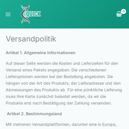
Zum
Inhalt
springen
Versandpolitik
Artikel 1. Allgemeine Informationen
Auf dieser Seite werden die Kosten und Lieferzeiten für den
Versand eines Pakets angegeben. Die verschiedenen
Lieferoptionen werden bei der Bestellung angeboten. Sie
hängen von der Art des Produkts, der Lieferadresse und den
Abmessungen des Produkts ab. Für eine pünktliche Lieferung
muss Ihre Karte zunächst belastet werden, da wir die
Produkte erst nach Bestätigung der Zahlung versenden.
Artikel 2. Bestimmungsland
Mit mehreren Versandplattformen, darunter eine in Europa,