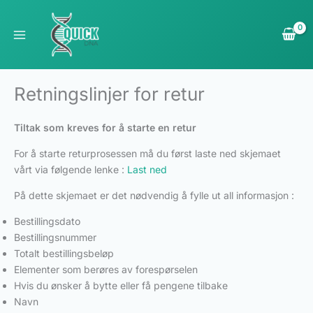
Hopp
rett
til
innholdet
Retningslinjer for retur
Tiltak som kreves for å starte en retur
For å starte returprosessen må du først laste ned skjemaet
vårt via følgende lenke :
Last ned
På dette skjemaet er det nødvendig å fylle ut all informasjon :
Bestillingsdato
Bestillingsnummer
Totalt bestillingsbeløp
Elementer som berøres av forespørselen
Hvis du ønsker å bytte eller få pengene tilbake
Navn