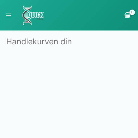
Hopp
rett
til
innholdet
Handlekurven din