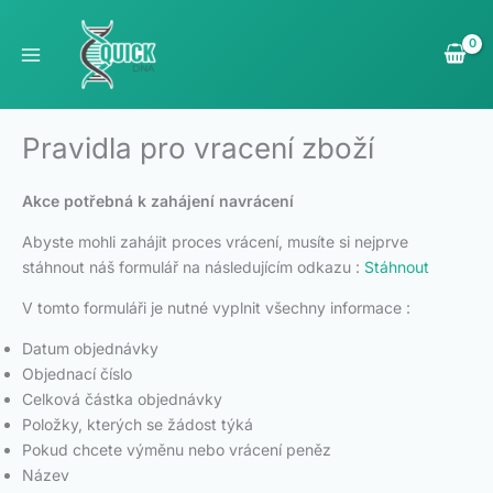
Přeskočit
na
obsah
Pravidla pro vracení zboží
Akce potřebná k zahájení navrácení
Abyste mohli zahájit proces vrácení, musíte si nejprve
stáhnout náš formulář na následujícím odkazu :
Stáhnout
V tomto formuláři je nutné vyplnit všechny informace :
Datum objednávky
Objednací číslo
Celková částka objednávky
Položky, kterých se žádost týká
Pokud chcete výměnu nebo vrácení peněz
Název