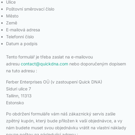
Ulice
Poštovní směrovací číslo
Město
Země
E-mailová adresa
Telefonní číslo
Datum a podpis
Tento formulář je třeba zaslat na e-mailovou
adresu
contact@quickdna.com
nebo doporučeným dopisem
na tuto adresu :
Ferber Enterprises OÜ (v zastoupení Quick DNA)
Siduri ulice 7
Tallinn, 11313
Estonsko
Po obdržení formuláře vám náš zákaznický servis zašle
zpětný kupón, který bude přiložen k vaší objednávce, a vy
nám budete muset svou objednávku vrátit na vlastní náklady
pouze poštou na následující adresu :