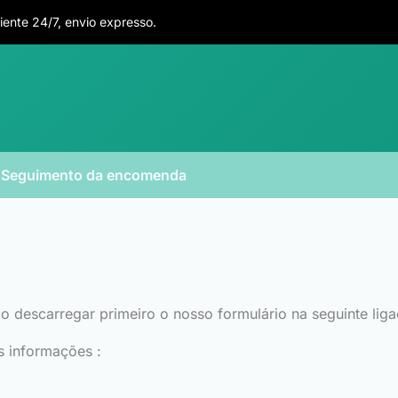
iente 24/7, envio expresso.
Seguimento da encomenda
io descarregar primeiro o nosso formulário na seguinte lig
s informações :