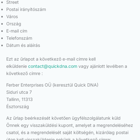
Street
Postai irányítószám
Város
Ország
E-mail cím
Telefonszám
Dátum és aláírás
Ezt az űrlapot a következő e-mail címre kell
elküldenie
contact@quickdna.com
vagy ajánlott levélben a
következő címre :
Ferber Enterprises OÜ (keresztül Quick DNA)
Siduri utca 7
Tallinn, 11313
Észtország
Az űrlap beérkezését követően ügyfélszolgálatunk küld
Önnek egy visszaküldési kupont, amelyet a megrendeléséhez
csatol, és a megrendelését saját költségén, kizárólag postai
úton kell visszaküldenie nekünk a következő címre: