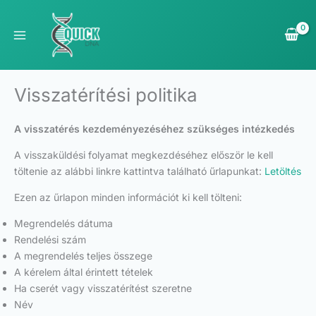
Skip
to
content
Visszatérítési politika
A visszatérés kezdeményezéséhez szükséges intézkedés
A visszaküldési folyamat megkezdéséhez először le kell
töltenie az alábbi linkre kattintva található űrlapunkat:
Letöltés
Ezen az űrlapon minden információt ki kell tölteni:
Megrendelés dátuma
Rendelési szám
A megrendelés teljes összege
A kérelem által érintett tételek
Ha cserét vagy visszatérítést szeretne
Név