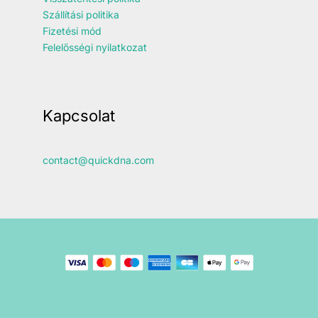
Szállítási politika
Fizetési mód
Felelősségi nyilatkozat
Kapcsolat
contact@quickdna.com