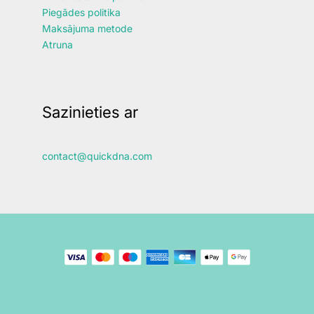
Piegādes politika
Maksājuma metode
Atruna
Sazinieties ar
contact@quickdna.com