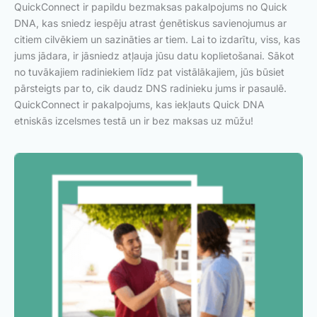
QuickConnect ir papildu bezmaksas pakalpojums no Quick
DNA, kas sniedz iespēju atrast ģenētiskus savienojumus ar
citiem cilvēkiem un sazināties ar tiem. Lai to izdarītu, viss, kas
jums jādara, ir jāsniedz atļauja jūsu datu koplietošanai. Sākot
no tuvākajiem radiniekiem līdz pat vistālākajiem, jūs būsiet
pārsteigts par to, cik daudz DNS radinieku jums ir pasaulē.
QuickConnect ir pakalpojums, kas iekļauts Quick DNA
etniskās izcelsmes testā un ir bez maksas uz mūžu!