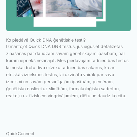
Ko piedāvā Quick DNA ģenētiskie testi?
Izmantojot Quick DNA DNS testus, jūs iegūsiet detalizētas
zināšanas par daudzām savām ģenētiskajām īpašībām, par
kurām iepriekš nezinājāt. Mēs piedāvājam radniecības testus,
lai noskaidrotu divu cilvēku radniecības sakarus, kā arī
etniskās izcelsmes testus, lai uzzinātu vairāk par savu
izcelsmi un savām personīgajām īpašībām, piemēram,
ģenētisko noslieci uz slimībām, farmakoloģisko saderību,
reakciju uz fiziskiem vingrinājumiem, diētu un daudz ko citu.
QuickConnect