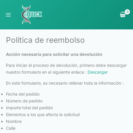
Ir
al
contenido
Política de reembolso
Acción necesaria para solicitar una devolución
Para iniciar el proceso de devolución, primero debe descargar
nuestro formulario en el siguiente enlace :
Descargar
En este formulario, es necesario rellenar toda la información :
Fecha del pedido
Número de pedido
Importe total del pedido
Elementos a los que afecta la solicitud
Nombre
Calle