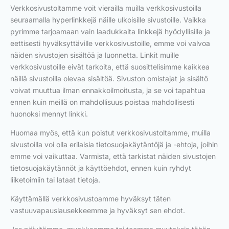
Verkkosivustoltamme voit vierailla muilla verkkosivustoilla
seuraamalla hyperlinkkejä näille ulkoisille sivustoille. Vaikka
pyrimme tarjoamaan vain laadukkaita linkkejä hyödyllisille ja
eettisesti hyväksyttäville verkkosivustoille, emme voi valvoa
näiden sivustojen sisältöä ja luonnetta. Linkit muille
verkkosivustoille eivät tarkoita, että suosittelisimme kaikkea
näillä sivustoilla olevaa sisältöä. Sivuston omistajat ja sisältö
voivat muuttua ilman ennakkoilmoitusta, ja se voi tapahtua
ennen kuin meillä on mahdollisuus poistaa mahdollisesti
huonoksi mennyt linkki.
Huomaa myös, että kun poistut verkkosivustoltamme, muilla
sivustoilla voi olla erilaisia tietosuojakäytäntöjä ja -ehtoja, joihin
emme voi vaikuttaa. Varmista, että tarkistat näiden sivustojen
tietosuojakäytännöt ja käyttöehdot, ennen kuin ryhdyt
liiketoimiin tai lataat tietoja.
Käyttämällä verkkosivustoamme hyväksyt täten
vastuuvapauslausekkeemme ja hyväksyt sen ehdot.