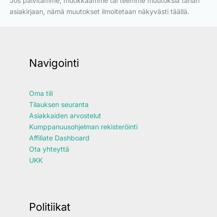
Jos päivitämme, muokkaamme tai teemme muutoksia tähän
asiakirjaan, nämä muutokset ilmoitetaan näkyvästi täällä.
Navigointi
Oma tili
Tilauksen seuranta
Asiakkaiden arvostelut
Kumppanuusohjelman rekisteröinti
Affiliate Dashboard
Ota yhteyttä
UKK
Politiikat