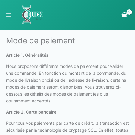
Aller
au
contenu
Mode de paiement
Article 1. Généralités
Nous proposons différents modes de paiement pour valider
une commande. En fonction du montant de la commande, du
mode de livraison choisi ou de l'adresse de livraison, certains
modes de paiement seront disponibles. Vous trouverez ci-
dessous les détails des modes de paiement les plus
couramment acceptés.
Article 2. Carte bancaire
Pour tous vos paiements par carte de crédit, la transaction est
sécurisée par la technologie de cryptage SSL. En effet, toutes