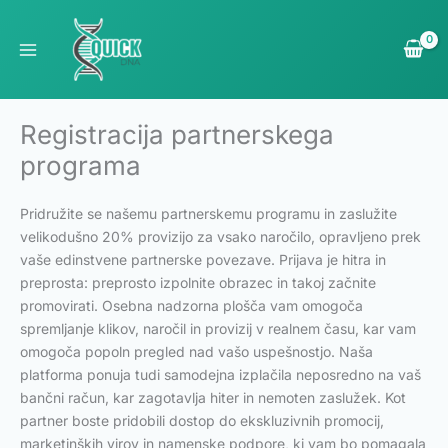
Skip
to
content
Registracija partnerskega
programa
Pridružite se našemu partnerskemu programu in zaslužite
velikodušno 20% provizijo za vsako naročilo, opravljeno prek
vaše edinstvene partnerske povezave. Prijava je hitra in
preprosta: preprosto izpolnite obrazec in takoj začnite
promovirati. Osebna nadzorna plošča vam omogoča
spremljanje klikov, naročil in provizij v realnem času, kar vam
omogoča popoln pregled nad vašo uspešnostjo. Naša
platforma ponuja tudi samodejna izplačila neposredno na vaš
bančni račun, kar zagotavlja hiter in nemoten zaslužek. Kot
partner boste pridobili dostop do ekskluzivnih promocij,
marketinških virov in namenske podpore, ki vam bo pomagala