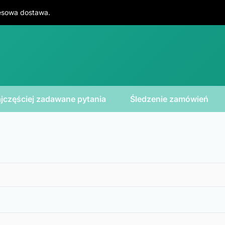
resowa dostawa.
jczęściej zadawane pytania
Śledzenie zamówień