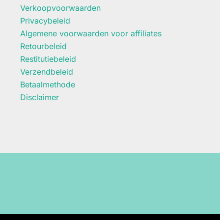
Verkoopvoorwaarden
Privacybeleid
Algemene voorwaarden voor affiliates
Retourbeleid
Restitutiebeleid
Verzendbeleid
Betaalmethode
Disclaimer