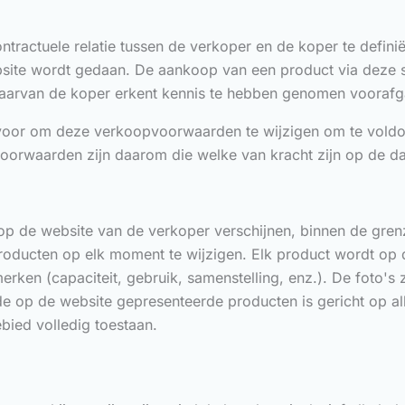
actuele relatie tussen de verkoper en de koper te definië
bsite wordt gedaan. De aankoop van een product via deze s
rvan de koper erkent kennis te hebben genomen voorafgaa
ht voor om deze verkoopvoorwaarden te wijzigen om te vold
e voorwaarden zijn daarom die welke van kracht zijn op de d
op de website van de verkoper verschijnen, binnen de gre
producten op elk moment te wijzigen. Elk product wordt op
erken (capaciteit, gebruik, samenstelling, enz.). De foto's
 op de website gepresenteerde producten is gericht op all
ied volledig toestaan.