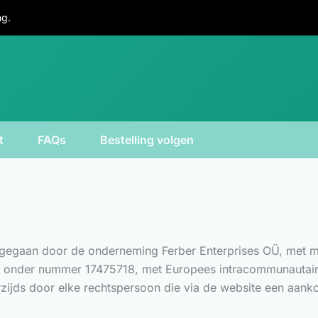
ng.
t
FAQs
Bestelling volgen
aan door de onderneming Ferber Enterprises OÜ, met maatsc
ster onder nummer 17475718, met Europees intracommunauta
zijds door elke rechtspersoon die via de website een aan