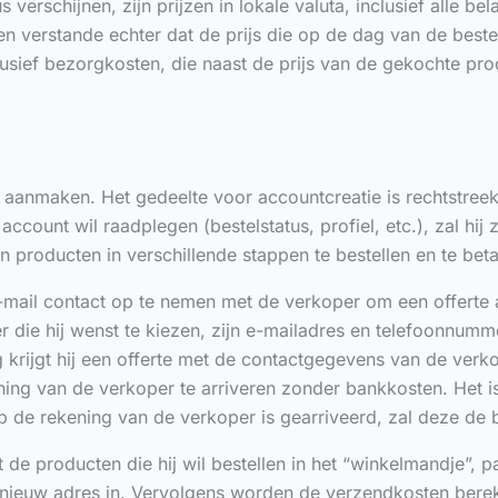
 verschijnen, zijn prijzen in lokale valuta, inclusief alle b
en verstande echter dat de prijs die op de dag van de beste
lusief bezorgkosten, die naast de prijs van de gekochte p
aanmaken. Het gedeelte voor accountcreatie is rechtstreeks 
 account wil raadplegen (bestelstatus, profiel, etc.), zal h
producten in verschillende stappen te bestellen en te beta
mail contact op te nemen met de verkoper om een offerte aa
r die hij wenst te kiezen, zijn e-mailadres en telefoonnumm
 krijgt hij een offerte met de contactgegevens van de verko
ening van de verkoper te arriveren zonder bankkosten. Het
p de rekening van de verkoper is gearriveerd, zal deze de 
 de producten die hij wil bestellen in het “winkelmandje”, pa
en nieuw adres in. Vervolgens worden de verzendkosten ber