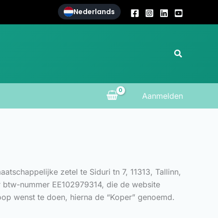
Nederlands
Zoeken
Aanmelden
happelijke zetel te Siduri tn 7, 11313, Tallinn,
ir btw-nummer EE102979314, die de website
koop wenst te doen, hierna de “Koper” genoemd.