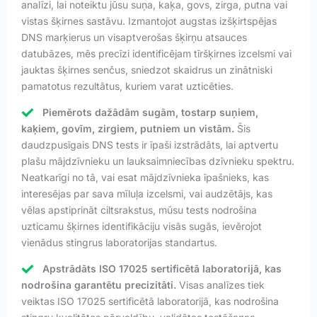
analīzi, lai noteiktu jūsu suņa, kaķa, govs, zirga, putna vai
vistas šķirnes sastāvu. Izmantojot augstas izšķirtspējas
DNS marķierus un visaptverošas šķirņu atsauces
datubāzes, mēs precīzi identificējam tīršķirnes izcelsmi vai
jauktas šķirnes senčus, sniedzot skaidrus un zinātniski
pamatotus rezultātus, kuriem varat uzticēties.
Piemērots dažādām sugām, tostarp suņiem,
kaķiem, govīm, zirgiem, putniem un vistām.
Šis
daudzpusīgais DNS tests ir īpaši izstrādāts, lai aptvertu
plašu mājdzīvnieku un lauksaimniecības dzīvnieku spektru.
Neatkarīgi no tā, vai esat mājdzīvnieka īpašnieks, kas
interesējas par sava mīluļa izcelsmi, vai audzētājs, kas
vēlas apstiprināt ciltsrakstus, mūsu tests nodrošina
uzticamu šķirnes identifikāciju visās sugās, ievērojot
vienādus stingrus laboratorijas standartus.
Apstrādāts ISO 17025 sertificētā laboratorijā, kas
nodrošina garantētu precizitāti.
Visas analīzes tiek
veiktas ISO 17025 sertificētā laboratorijā, kas nodrošina