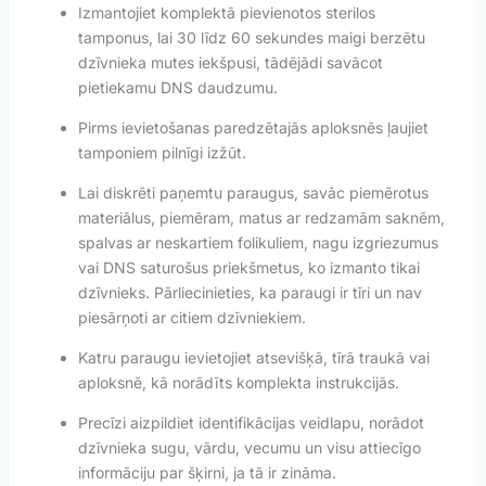
Izmantojiet komplektā pievienotos sterilos
tamponus, lai 30 līdz 60 sekundes maigi berzētu
dzīvnieka mutes iekšpusi, tādējādi savācot
pietiekamu DNS daudzumu.
Pirms ievietošanas paredzētajās aploksnēs ļaujiet
tamponiem pilnīgi izžūt.
Lai diskrēti paņemtu paraugus, savāc piemērotus
materiālus, piemēram, matus ar redzamām saknēm,
spalvas ar neskartiem folikuliem, nagu izgriezumus
vai DNS saturošus priekšmetus, ko izmanto tikai
dzīvnieks. Pārliecinieties, ka paraugi ir tīri un nav
piesārņoti ar citiem dzīvniekiem.
Katru paraugu ievietojiet atsevišķā, tīrā traukā vai
aploksnē, kā norādīts komplekta instrukcijās.
Precīzi aizpildiet identifikācijas veidlapu, norādot
dzīvnieka sugu, vārdu, vecumu un visu attiecīgo
informāciju par šķirni, ja tā ir zināma.