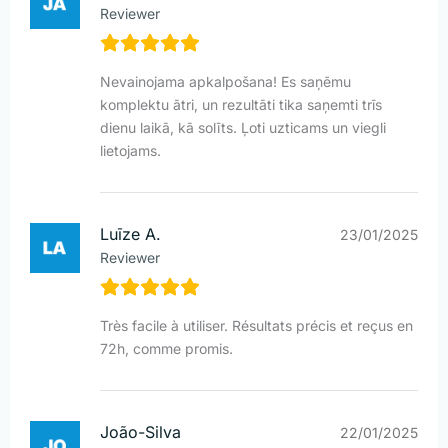
Reviewer
Nevainojama apkalpošana! Es saņēmu
komplektu ātri, un rezultāti tika saņemti trīs
dienu laikā, kā solīts. Ļoti uzticams un viegli
lietojams.
Luīze A.
23/01/2025
Reviewer
Très facile à utiliser. Résultats précis et reçus en
72h, comme promis.
João-Silva
22/01/2025