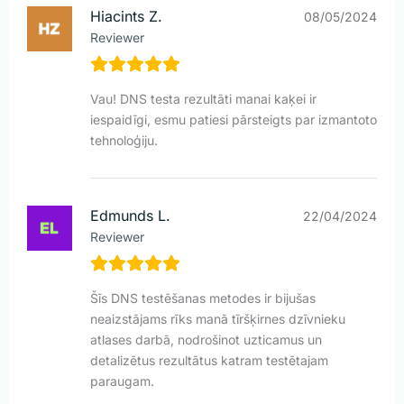
Hiacints Z.
08/05/2024
Reviewer
Vau! DNS testa rezultāti manai kaķei ir
iespaidīgi, esmu patiesi pārsteigts par izmantoto
tehnoloģiju.
Edmunds L.
22/04/2024
Reviewer
Šīs DNS testēšanas metodes ir bijušas
neaizstājams rīks manā tīršķirnes dzīvnieku
atlases darbā, nodrošinot uzticamus un
detalizētus rezultātus katram testētajam
paraugam.