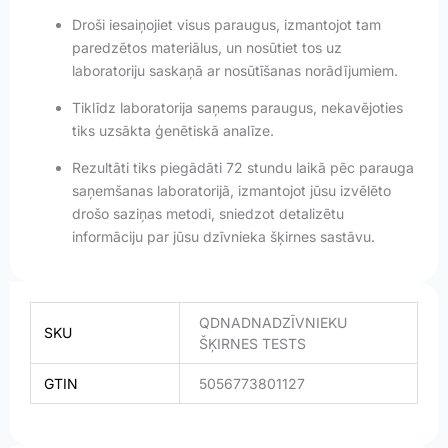
Droši iesaiņojiet visus paraugus, izmantojot tam
paredzētos materiālus, un nosūtiet tos uz
laboratoriju saskaņā ar nosūtīšanas norādījumiem.
Tiklīdz laboratorija saņems paraugus, nekavējoties
tiks uzsākta ģenētiskā analīze.
Rezultāti tiks piegādāti 72 stundu laikā pēc parauga
saņemšanas laboratorijā, izmantojot jūsu izvēlēto
drošo saziņas metodi, sniedzot detalizētu
informāciju par jūsu dzīvnieka šķirnes sastāvu.
QDNADNADZĪVNIEKU
SKU
ŠĶIRNES TESTS
GTIN
5056773801127