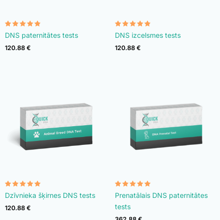
Rated
Rated
DNS paternitātes tests
DNS izcelsmes tests
4.74
4.74
out of 5
out of 5
120.88
€
120.88
€
Rated
Rated
Dzīvnieka šķirnes DNS tests
Prenatālais DNS paternitātes
4.90
4.92
out of 5
out of 5
tests
120.88
€
362.88
€