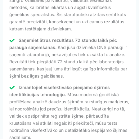
stingru kvalitātes pārvaldību, validētas testēšanas
metodes, kalibrētas iekārtas un augsti kvalificētus
ģenētikas speciālistus. Šis starptautiski atzītais sertifikāts
garantē precizitāti, konsekvenci un uzticamus rezultātus
katram testētajam dzīvniekam.
Saņemiet ātrus rezultātus 72 stundu laikā pēc
parauga saņemšanas.
Kad jūsu dzīvnieka DNS paraugi ir
saņemti laboratorijā, nekavējoties tiek uzsākta to analīze.
Rezultāti tiek piegādāti 72 stundu laikā pēc laboratorijas
saņemšanas, kas ļauj jums ātri iegūt galīgo informāciju par
šķirni bez ilgas gaidīšanas.
Izmantojiet visefektīvāko pieejamo šķirnes
identifikācijas tehnoloģiju.
Mūsu modernā ģenētiskā
profilēšana analizē daudzus šķirnēm raksturīgus marķierus,
lai nodrošinātu ļoti precīzu identifikāciju. Neatkarīgi no tā,
vai tiek apstiprināta reģistrēta šķirne, pārbaudīta
krustošana vai atklāti negaidīti priekšteči, mūsu tests
nodrošina visefektīvāko un detalizētāko iespējamo šķirnes
sadalījumu.