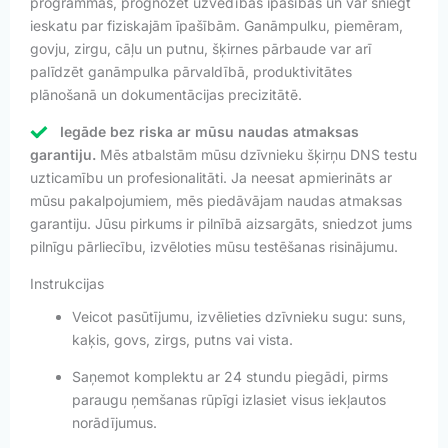
programmas, prognozēt uzvedības īpašības un var sniegt
ieskatu par fiziskajām īpašībām. Ganāmpulku, piemēram,
govju, zirgu, cāļu un putnu, šķirnes pārbaude var arī
palīdzēt ganāmpulka pārvaldībā, produktivitātes
plānošanā un dokumentācijas precizitātē.
Iegāde bez riska ar mūsu naudas atmaksas
garantiju.
Mēs atbalstām mūsu dzīvnieku šķirņu DNS testu
uzticamību un profesionalitāti. Ja neesat apmierināts ar
mūsu pakalpojumiem, mēs piedāvājam naudas atmaksas
garantiju. Jūsu pirkums ir pilnībā aizsargāts, sniedzot jums
pilnīgu pārliecību, izvēloties mūsu testēšanas risinājumu.
Instrukcijas
Veicot pasūtījumu, izvēlieties dzīvnieku sugu: suns,
kaķis, govs, zirgs, putns vai vista.
Saņemot komplektu ar 24 stundu piegādi, pirms
paraugu ņemšanas rūpīgi izlasiet visus iekļautos
norādījumus.