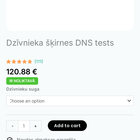
Dzīvnieka šķirnes DNS tests
(111)
Rated
111
4.90
120.88
€
out of 5
based on
IR NOLIKTAVĀ
customer
ratings
Animal
Dzīvnieku suga
Breed
DNA
Test
quantity
Add to cart
-
+
Naudas atmaksas garantija