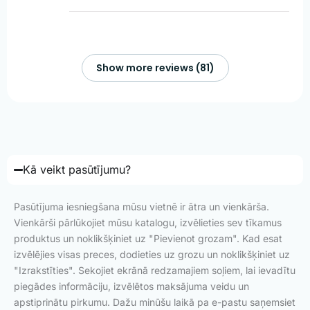
Show more reviews (81)
Kā veikt pasūtījumu?
Pasūtījuma iesniegšana mūsu vietnē ir ātra un vienkārša.
Vienkārši pārlūkojiet mūsu katalogu, izvēlieties sev tīkamus
produktus un noklikšķiniet uz "Pievienot grozam". Kad esat
izvēlējies visas preces, dodieties uz grozu un noklikšķiniet uz
"Izrakstīties". Sekojiet ekrānā redzamajiem soļiem, lai ievadītu
piegādes informāciju, izvēlētos maksājuma veidu un
apstiprinātu pirkumu. Dažu minūšu laikā pa e-pastu saņemsiet