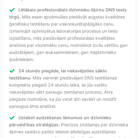
Lētākais profesionālais dzīvnieku šķirņu DNS tests
tirgū.
Mēs esam apņēmušies piedāvāt augstas kvalitātes
ģenētisko testēšanu par viskonkurētspējīgāko cenu.
Izmantojot optimizētus laboratorijas procesus un tiešo
izplatīšanu, mēs piedāvājam profesionālas kvalitātes
analīzes par viszemāko cenu, nodrošinot izcilu vērtību gan
audzētājiem, gan lauksaimniekiem, gan mājdzīvnieku
īpašniekiem.
24 stundu piegāde, lai nekavējoties sāktu
testēšanu.
Mēs vienmēr piedāvājam DNS testēšanas
komplekta piegādi 24 stundu laikā, lai jūs varētu
nekavējoties sākt paraugu ņemšanas procesu. Ātra
piegāde nodrošina, ka jūs varat ātri savākt un nosūtīt
paraugus ātrai analīzei.
Uzlabot audzēšanas lēmumus un dzīvnieku
pārvaldības stratēģijas.
Precīzas zināšanas par dzīvnieka
šķirnes sastāvu palīdz īstenot atbildīgas audzēšanas