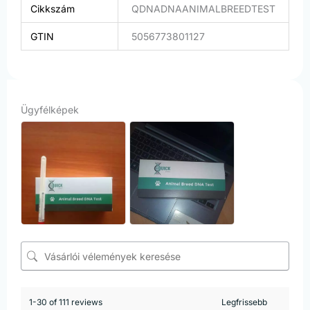
Cikkszám
QDNADNAANIMALBREEDTEST
GTIN
5056773801127
Ügyfélképek
1-30 of 111 reviews