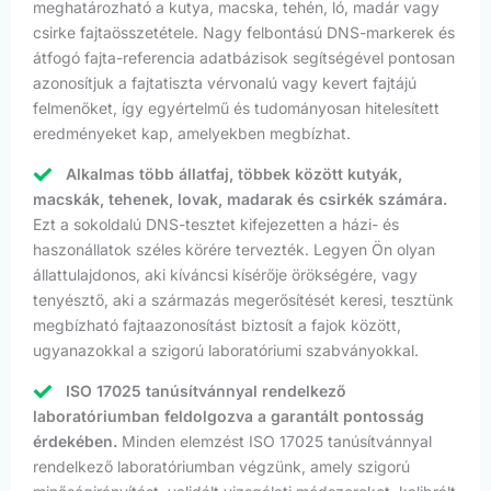
meghatározható a kutya, macska, tehén, ló, madár vagy
csirke fajtaösszetétele. Nagy felbontású DNS-markerek és
átfogó fajta-referencia adatbázisok segítségével pontosan
azonosítjuk a fajtatiszta vérvonalú vagy kevert fajtájú
felmenőket, így egyértelmű és tudományosan hitelesített
eredményeket kap, amelyekben megbízhat.
Alkalmas több állatfaj, többek között kutyák,
macskák, tehenek, lovak, madarak és csirkék számára.
Ezt a sokoldalú DNS-tesztet kifejezetten a házi- és
haszonállatok széles körére tervezték. Legyen Ön olyan
állattulajdonos, aki kíváncsi kísérője örökségére, vagy
tenyésztő, aki a származás megerősítését keresi, tesztünk
megbízható fajtaazonosítást biztosít a fajok között,
ugyanazokkal a szigorú laboratóriumi szabványokkal.
ISO 17025 tanúsítvánnyal rendelkező
laboratóriumban feldolgozva a garantált pontosság
érdekében.
Minden elemzést ISO 17025 tanúsítvánnyal
rendelkező laboratóriumban végzünk, amely szigorú