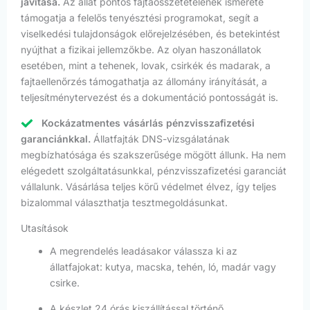
javítása.
Az állat pontos fajtaösszetételének ismerete
támogatja a felelős tenyésztési programokat, segít a
viselkedési tulajdonságok előrejelzésében, és betekintést
nyújthat a fizikai jellemzőkbe. Az olyan haszonállatok
esetében, mint a tehenek, lovak, csirkék és madarak, a
fajtaellenőrzés támogathatja az állomány irányítását, a
teljesítménytervezést és a dokumentáció pontosságát is.
Kockázatmentes vásárlás pénzvisszafizetési
garanciánkkal.
Állatfajták DNS-vizsgálatának
megbízhatósága és szakszerűsége mögött állunk. Ha nem
elégedett szolgáltatásunkkal, pénzvisszafizetési garanciát
vállalunk. Vásárlása teljes körű védelmet élvez, így teljes
bizalommal választhatja tesztmegoldásunkat.
Utasítások
A megrendelés leadásakor válassza ki az
állatfajokat: kutya, macska, tehén, ló, madár vagy
csirke.
A készlet 24 órás kiszállítással történő