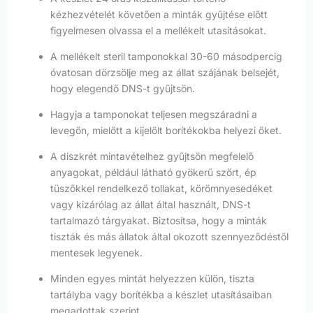
kézhezvételét követően a minták gyűjtése előtt
figyelmesen olvassa el a mellékelt utasításokat.
A mellékelt steril tamponokkal 30-60 másodpercig
óvatosan dörzsölje meg az állat szájának belsejét,
hogy elegendő DNS-t gyűjtsön.
Hagyja a tamponokat teljesen megszáradni a
levegőn, mielőtt a kijelölt borítékokba helyezi őket.
A diszkrét mintavételhez gyűjtsön megfelelő
anyagokat, például látható gyökerű szőrt, ép
tüszőkkel rendelkező tollakat, körömnyesedéket
vagy kizárólag az állat által használt, DNS-t
tartalmazó tárgyakat. Biztosítsa, hogy a minták
tiszták és más állatok által okozott szennyeződéstől
mentesek legyenek.
Minden egyes mintát helyezzen külön, tiszta
tartályba vagy borítékba a készlet utasításaiban
megadottak szerint.