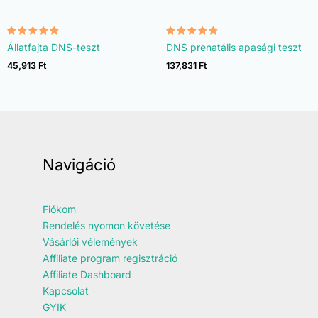
Értékelés:
Értékelés:
Állatfajta DNS-teszt
DNS prenatális apasági teszt
4.90
4.92
/ 5
/ 5
45,913
Ft
137,831
Ft
Navigáció
Fiókom
Rendelés nyomon követése
Vásárlói vélemények
Affiliate program regisztráció
Affiliate Dashboard
Kapcsolat
GYIK