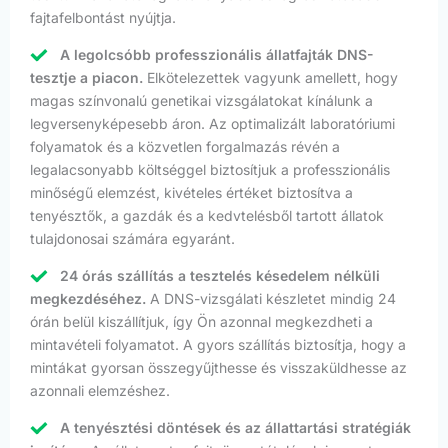
fajtafelbontást nyújtja.
A legolcsóbb professzionális állatfajták DNS-
tesztje a piacon.
Elkötelezettek vagyunk amellett, hogy
magas színvonalú genetikai vizsgálatokat kínálunk a
legversenyképesebb áron. Az optimalizált laboratóriumi
folyamatok és a közvetlen forgalmazás révén a
legalacsonyabb költséggel biztosítjuk a professzionális
minőségű elemzést, kivételes értéket biztosítva a
tenyésztők, a gazdák és a kedvtelésből tartott állatok
tulajdonosai számára egyaránt.
24 órás szállítás a tesztelés késedelem nélküli
megkezdéséhez.
A DNS-vizsgálati készletet mindig 24
órán belül kiszállítjuk, így Ön azonnal megkezdheti a
mintavételi folyamatot. A gyors szállítás biztosítja, hogy a
mintákat gyorsan összegyűjthesse és visszaküldhesse az
azonnali elemzéshez.
A tenyésztési döntések és az állattartási stratégiák