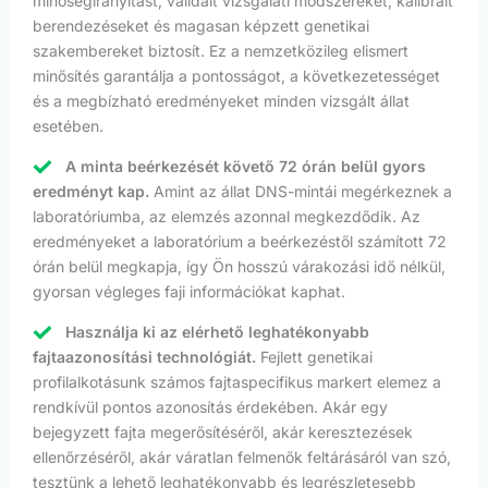
minőségirányítást, validált vizsgálati módszereket, kalibrált
berendezéseket és magasan képzett genetikai
szakembereket biztosít. Ez a nemzetközileg elismert
minősítés garantálja a pontosságot, a következetességet
és a megbízható eredményeket minden vizsgált állat
esetében.
A minta beérkezését követő 72 órán belül gyors
eredményt kap.
Amint az állat DNS-mintái megérkeznek a
laboratóriumba, az elemzés azonnal megkezdődik. Az
eredményeket a laboratórium a beérkezéstől számított 72
órán belül megkapja, így Ön hosszú várakozási idő nélkül,
gyorsan végleges faji információkat kaphat.
Használja ki az elérhető leghatékonyabb
fajtaazonosítási technológiát.
Fejlett genetikai
profilalkotásunk számos fajtaspecifikus markert elemez a
rendkívül pontos azonosítás érdekében. Akár egy
bejegyzett fajta megerősítéséről, akár keresztezések
ellenőrzéséről, akár váratlan felmenők feltárásáról van szó,
tesztünk a lehető leghatékonyabb és legrészletesebb