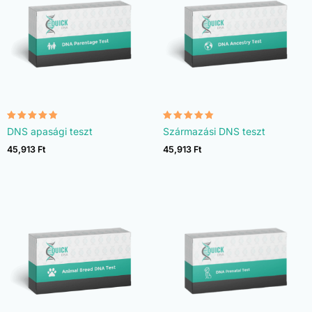
Értékelés:
Értékelés:
DNS apasági teszt
Származási DNS teszt
4.74
4.74
/ 5
/ 5
45,913
Ft
45,913
Ft