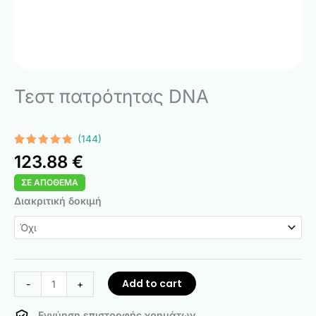
Τεστ πατρότητας DNA
(144)
Rated
144
4.74
123.88
€
out of 5
based on
ΣΕ ΑΠΌΘΕΜΑ
customer
ratings
DNA
Διακριτική δοκιμή
Paternity
Test
quantity
Add to cart
-
+
Εγγύηση επιστροφής χρημάτων