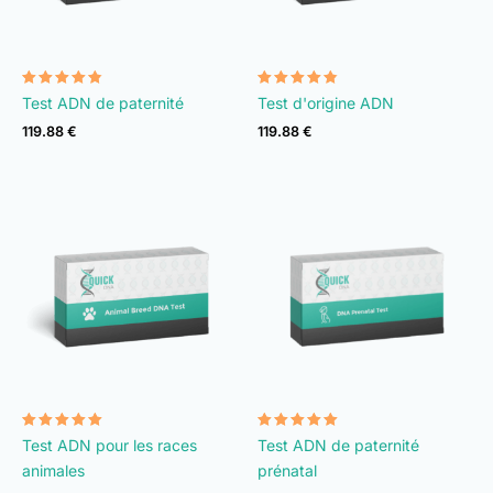
Note
Note
Test ADN de paternité
Test d'origine ADN
4.74
4.74
sur 5
sur 5
119.88
€
119.88
€
Note
Note
Test ADN pour les races
Test ADN de paternité
4.90
4.92
sur 5
sur 5
animales
prénatal