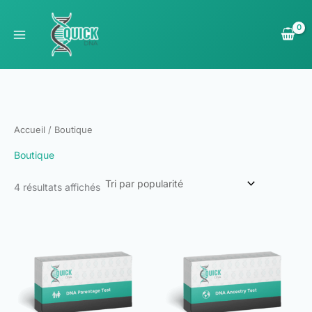
Trié
Aller
par
au
popularité
contenu
Accueil
/ Boutique
Boutique
4 résultats affichés