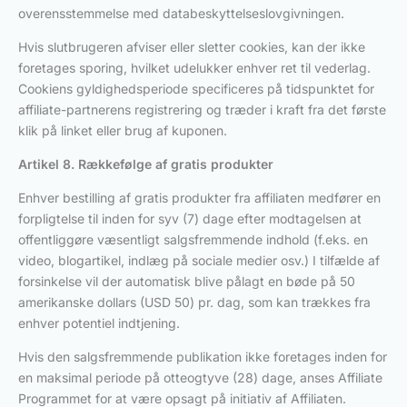
overensstemmelse med databeskyttelseslovgivningen.
Hvis slutbrugeren afviser eller sletter cookies, kan der ikke
foretages sporing, hvilket udelukker enhver ret til vederlag.
Cookiens gyldighedsperiode specificeres på tidspunktet for
affiliate-partnerens registrering og træder i kraft fra det første
klik på linket eller brug af kuponen.
Artikel 8. Rækkefølge af gratis produkter
Enhver bestilling af gratis produkter fra affiliaten medfører en
forpligtelse til inden for syv (7) dage efter modtagelsen at
offentliggøre væsentligt salgsfremmende indhold (f.eks. en
video, blogartikel, indlæg på sociale medier osv.) I tilfælde af
forsinkelse vil der automatisk blive pålagt en bøde på 50
amerikanske dollars (USD 50) pr. dag, som kan trækkes fra
enhver potentiel indtjening.
Hvis den salgsfremmende publikation ikke foretages inden for
en maksimal periode på otteogtyve (28) dage, anses Affiliate
Programmet for at være opsagt på initiativ af Affiliaten.