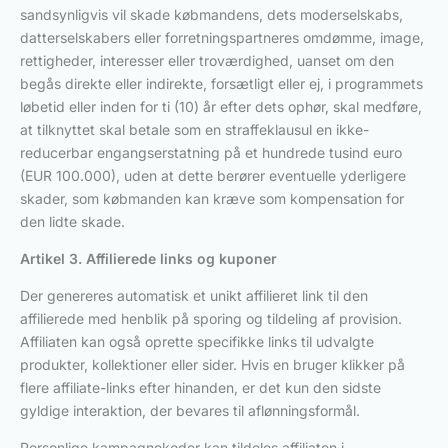
sandsynligvis vil skade købmandens, dets moderselskabs,
datterselskabers eller forretningspartneres omdømme, image,
rettigheder, interesser eller troværdighed, uanset om den
begås direkte eller indirekte, forsætligt eller ej, i programmets
løbetid eller inden for ti (10) år efter dets ophør, skal medføre,
at tilknyttet skal betale som en straffeklausul en ikke-
reducerbar engangserstatning på et hundrede tusind euro
(EUR 100.000), uden at dette berører eventuelle yderligere
skader, som købmanden kan kræve som kompensation for
den lidte skade.
Artikel 3. Affilierede links og kuponer
Der genereres automatisk et unikt affilieret link til den
affilierede med henblik på sporing og tildeling af provision.
Affiliaten kan også oprette specifikke links til udvalgte
produkter, kollektioner eller sider. Hvis en bruger klikker på
flere affiliate-links efter hinanden, er det kun den sidste
gyldige interaktion, der bevares til aflønningsformål.
Personlige kampagnekoder kan tildeles affiliaten i