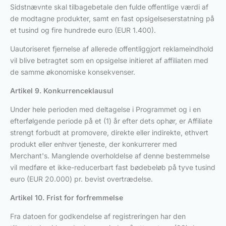
Sidstnævnte skal tilbagebetale den fulde offentlige værdi af
de modtagne produkter, samt en fast opsigelseserstatning på
et tusind og fire hundrede euro (EUR 1.400).
Uautoriseret fjernelse af allerede offentliggjort reklameindhold
vil blive betragtet som en opsigelse initieret af affiliaten med
de samme økonomiske konsekvenser.
Artikel 9. Konkurrenceklausul
Under hele perioden med deltagelse i Programmet og i en
efterfølgende periode på et (1) år efter dets ophør, er Affiliate
strengt forbudt at promovere, direkte eller indirekte, ethvert
produkt eller enhver tjeneste, der konkurrerer med
Merchant's. Manglende overholdelse af denne bestemmelse
vil medføre et ikke-reducerbart fast bødebeløb på tyve tusind
euro (EUR 20.000) pr. bevist overtrædelse.
Artikel 10. Frist for forfremmelse
Fra datoen for godkendelse af registreringen har den