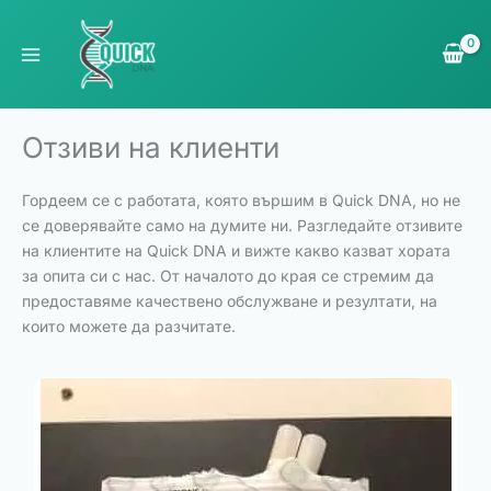
Skip
to
content
Отзиви на клиенти
Гордеем се с работата, която вършим в Quick DNA, но не
се доверявайте само на думите ни. Разгледайте отзивите
на клиентите на Quick DNA и вижте какво казват хората
за опита си с нас. От началото до края се стремим да
предоставяме качествено обслужване и резултати, на
които можете да разчитате.