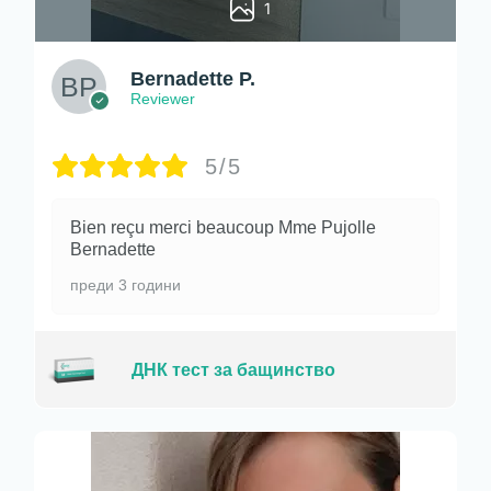
1
Bernadette P.
Reviewer
5/5
Bien reçu merci beaucoup Mme Pujolle
Bernadette
преди 3 години
ДНК тест за бащинство