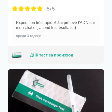
5/5
Expédition très rapide! J'ai prélevé l'ADN sur
mon chat et j'attend les résultats!☀️
преди 3 години
ДНК тест за произход