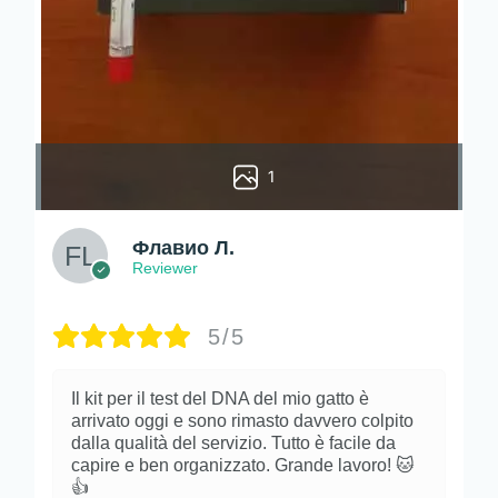
1
Флавио Л.
Reviewer
5/5
Il kit per il test del DNA del mio gatto è
arrivato oggi e sono rimasto davvero colpito
dalla qualità del servizio. Tutto è facile da
capire e ben organizzato. Grande lavoro! 🐱
👍