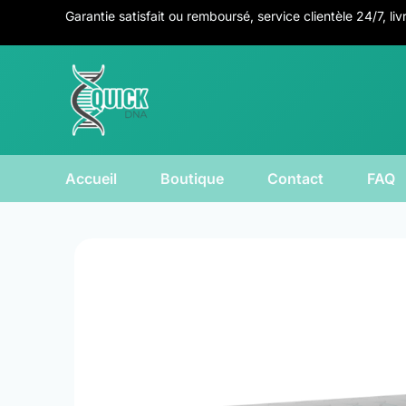
Aller
Garantie satisfait ou remboursé, service clientèle 24/7, li
au
contenu
Accueil
Boutique
Contact
FAQ