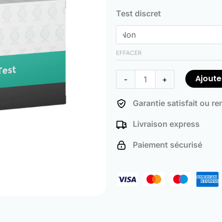
de
Test discret
DNA
Ancestry
Test
EFFACER
Ajoute
-
+
Garantie satisfait ou r
Livraison express
Paiement sécurisé