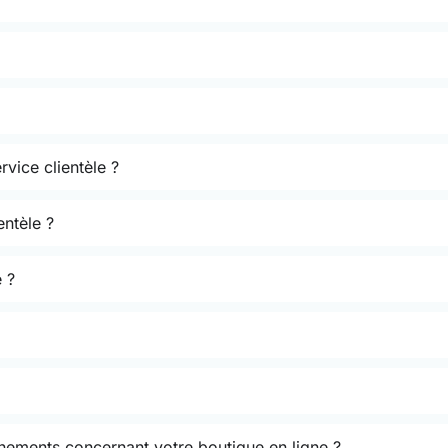
rvice clientèle ?
entèle ?
 ?
énements concernant votre boutique en ligne ?