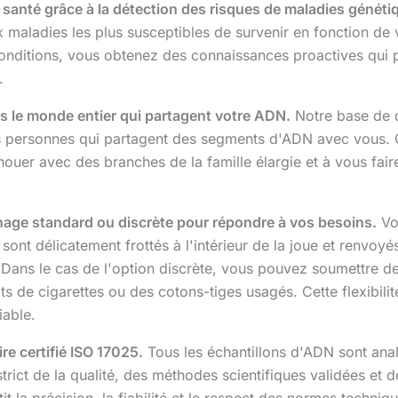
 santé grâce à la détection des risques de maladies généti
maladies les plus susceptibles de survenir en fonction de vo
conditions, vous obtenez des connaissances proactives qui 
.
ns le monde entier qui partagent votre ADN.
Notre base de 
personnes qui partagent des segments d'ADN avec vous. Cet
enouer avec des branches de la famille élargie et à vous fair
nage standard ou discrète pour répondre à vos besoins.
Vou
nt délicatement frottés à l'intérieur de la joue et renvoyés 
 Dans le cas de l'option discrète, vous pouvez soumettre d
e cigarettes ou des cotons-tiges usagés. Cette flexibilité g
iable.
re certifié ISO 17025.
Tous les échantillons d'ADN sont analy
rict de la qualité, des méthodes scientifiques validées et d
it la précision, la fiabilité et le respect des normes techni