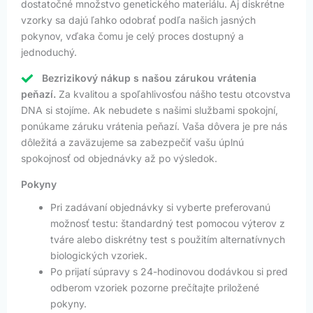
dostatočné množstvo genetického materiálu. Aj diskrétne
vzorky sa dajú ľahko odobrať podľa našich jasných
pokynov, vďaka čomu je celý proces dostupný a
jednoduchý.
Bezrizikový nákup s našou zárukou vrátenia
peňazí.
Za kvalitou a spoľahlivosťou nášho testu otcovstva
DNA si stojíme. Ak nebudete s našimi službami spokojní,
ponúkame záruku vrátenia peňazí. Vaša dôvera je pre nás
dôležitá a zaväzujeme sa zabezpečiť vašu úplnú
spokojnosť od objednávky až po výsledok.
Pokyny
Pri zadávaní objednávky si vyberte preferovanú
možnosť testu: štandardný test pomocou výterov z
tváre alebo diskrétny test s použitím alternatívnych
biologických vzoriek.
Po prijatí súpravy s 24-hodinovou dodávkou si pred
odberom vzoriek pozorne prečítajte priložené
pokyny.