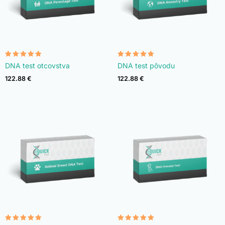
Hodnotenie
Hodnotenie
DNA test otcovstva
DNA test pôvodu
4.74
4.74
z 5
z 5
122.88
€
122.88
€