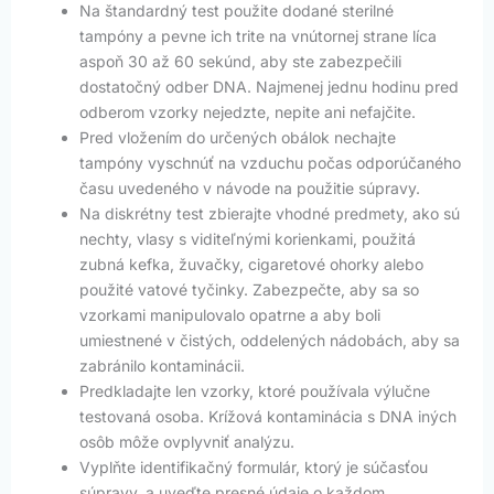
Na štandardný test použite dodané sterilné
tampóny a pevne ich trite na vnútornej strane líca
aspoň 30 až 60 sekúnd, aby ste zabezpečili
dostatočný odber DNA. Najmenej jednu hodinu pred
odberom vzorky nejedzte, nepite ani nefajčite.
Pred vložením do určených obálok nechajte
tampóny vyschnúť na vzduchu počas odporúčaného
času uvedeného v návode na použitie súpravy.
Na diskrétny test zbierajte vhodné predmety, ako sú
nechty, vlasy s viditeľnými korienkami, použitá
zubná kefka, žuvačky, cigaretové ohorky alebo
použité vatové tyčinky. Zabezpečte, aby sa so
vzorkami manipulovalo opatrne a aby boli
umiestnené v čistých, oddelených nádobách, aby sa
zabránilo kontaminácii.
Predkladajte len vzorky, ktoré používala výlučne
testovaná osoba. Krížová kontaminácia s DNA iných
osôb môže ovplyvniť analýzu.
Vyplňte identifikačný formulár, ktorý je súčasťou
súpravy, a uveďte presné údaje o každom