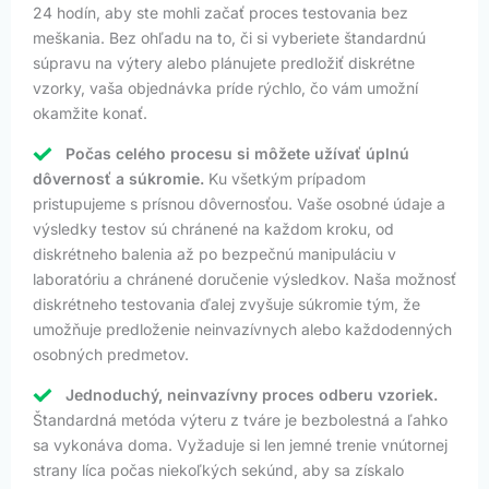
24 hodín, aby ste mohli začať proces testovania bez
meškania. Bez ohľadu na to, či si vyberiete štandardnú
súpravu na výtery alebo plánujete predložiť diskrétne
vzorky, vaša objednávka príde rýchlo, čo vám umožní
okamžite konať.
Počas celého procesu si môžete užívať úplnú
dôvernosť a súkromie.
Ku všetkým prípadom
pristupujeme s prísnou dôvernosťou. Vaše osobné údaje a
výsledky testov sú chránené na každom kroku, od
diskrétneho balenia až po bezpečnú manipuláciu v
laboratóriu a chránené doručenie výsledkov. Naša možnosť
diskrétneho testovania ďalej zvyšuje súkromie tým, že
umožňuje predloženie neinvazívnych alebo každodenných
osobných predmetov.
Jednoduchý, neinvazívny proces odberu vzoriek.
Štandardná metóda výteru z tváre je bezbolestná a ľahko
sa vykonáva doma. Vyžaduje si len jemné trenie vnútornej
strany líca počas niekoľkých sekúnd, aby sa získalo