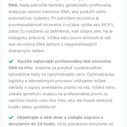
DNA.
Naše pokročilé techniky genetického profilovania
analyzujú viacero markerov DNA, aby poskytli veľmi
presvedčivé výsledky. Pri potvrdení otcovstva je
pravdepodobnosť otcovstva zvyčajne vyššia ako 99,9%,
zatiaľ čo vylúčenia sú definitívne, keď údajný otec nie je
biologicky príbuzný. Vďaka tejto úrovni účinnosti je náš
test otcovstva DNA jedným z najspoľahlivejších
dostupných riešení.
Využite najlacnejší profesionálny test otcovstva
DNA na trhu.
Snažíme sa ponúkať vysokokvalitné
laboratórne testy za najvýhodnejšiu cenu. Optimalizáciou
logistiky a laboratórnych procesov znižujeme režijné
náklady a úspory prenášame priamo na vás. Vďaka tomu
získate genetickú analýzu na profesionálnej úrovni za
najnižšiu možnú cenu bez toho, aby ste museli obetovať
kvalitu alebo spoľahlivosť.
Objednajte si ešte dnes a získajte súpravu s
doručením do 24 hodín.
Vždy ponúkame doručenie do