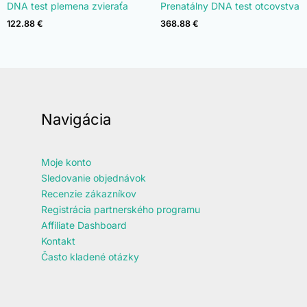
Hodnotenie
Hodnotenie
DNA test plemena zvieraťa
Prenatálny DNA test otcovstva
4.90
4.92
z 5
z 5
122.88
€
368.88
€
Navigácia
Moje konto
Sledovanie objednávok
Recenzie zákazníkov
Registrácia partnerského programu
Affiliate Dashboard
Kontakt
Často kladené otázky