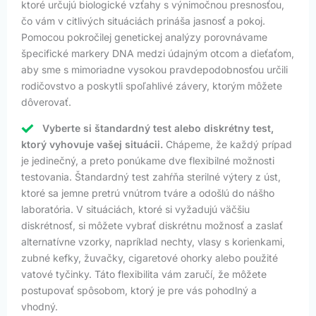
ktoré určujú biologické vzťahy s výnimočnou presnosťou,
čo vám v citlivých situáciách prináša jasnosť a pokoj.
Pomocou pokročilej genetickej analýzy porovnávame
špecifické markery DNA medzi údajným otcom a dieťaťom,
aby sme s mimoriadne vysokou pravdepodobnosťou určili
rodičovstvo a poskytli spoľahlivé závery, ktorým môžete
dôverovať.
Vyberte si štandardný test alebo diskrétny test,
ktorý vyhovuje vašej situácii.
Chápeme, že každý prípad
je jedinečný, a preto ponúkame dve flexibilné možnosti
testovania. Štandardný test zahŕňa sterilné výtery z úst,
ktoré sa jemne pretrú vnútrom tváre a odošlú do nášho
laboratória. V situáciách, ktoré si vyžadujú väčšiu
diskrétnosť, si môžete vybrať diskrétnu možnosť a zaslať
alternatívne vzorky, napríklad nechty, vlasy s korienkami,
zubné kefky, žuvačky, cigaretové ohorky alebo použité
vatové tyčinky. Táto flexibilita vám zaručí, že môžete
postupovať spôsobom, ktorý je pre vás pohodlný a
vhodný.