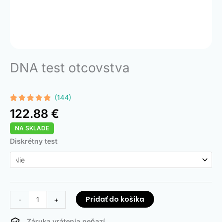
DNA test otcovstva
(144)
Hodnotenie
144
122.88
€
4.74
z 5
na základe
NA SKLADE
zákazníckych
recenzií
množstvo
Diskrétny test
DNA
Paternity
Test
Pridať do košíka
-
+
Záruka vrátenia peňazí