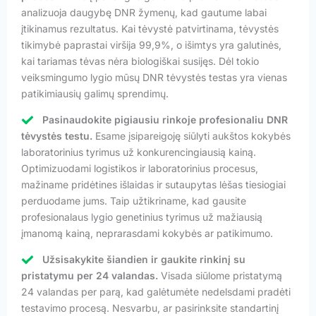
analizuoja daugybę DNR žymenų, kad gautume labai
įtikinamus rezultatus. Kai tėvystė patvirtinama, tėvystės
tikimybė paprastai viršija 99,9%, o išimtys yra galutinės,
kai tariamas tėvas nėra biologiškai susijęs. Dėl tokio
veiksmingumo lygio mūsų DNR tėvystės testas yra vienas
patikimiausių galimų sprendimų.
Pasinaudokite pigiausiu rinkoje profesionaliu DNR
tėvystės testu.
Esame įsipareigoję siūlyti aukštos kokybės
laboratorinius tyrimus už konkurencingiausią kainą.
Optimizuodami logistikos ir laboratorinius procesus,
mažiname pridėtines išlaidas ir sutaupytas lėšas tiesiogiai
perduodame jums. Taip užtikriname, kad gausite
profesionalaus lygio genetinius tyrimus už mažiausią
įmanomą kainą, neprarasdami kokybės ar patikimumo.
Užsisakykite šiandien ir gaukite rinkinį su
pristatymu per 24 valandas.
Visada siūlome pristatymą
24 valandas per parą, kad galėtumėte nedelsdami pradėti
testavimo procesą. Nesvarbu, ar pasirinksite standartinį