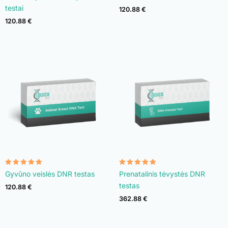
iš 5
iš 5
testai
120.88
€
120.88
€
Įvertinimas:
Įvertinimas:
Gyvūno veislės DNR testas
Prenatalinis tėvystės DNR
4.90
4.92
iš 5
iš 5
testas
120.88
€
362.88
€