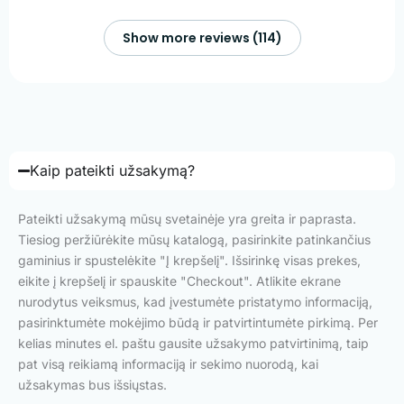
Show more reviews (114)
Kaip pateikti užsakymą?
Pateikti užsakymą mūsų svetainėje yra greita ir paprasta.
Tiesiog peržiūrėkite mūsų katalogą, pasirinkite patinkančius
gaminius ir spustelėkite "Į krepšelį". Išsirinkę visas prekes,
eikite į krepšelį ir spauskite "Checkout". Atlikite ekrane
nurodytus veiksmus, kad įvestumėte pristatymo informaciją,
pasirinktumėte mokėjimo būdą ir patvirtintumėte pirkimą. Per
kelias minutes el. paštu gausite užsakymo patvirtinimą, taip
pat visą reikiamą informaciją ir sekimo nuorodą, kai
užsakymas bus išsiųstas.