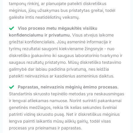
tamponų rinkinį, ar planuojate pateikti diskretiškus
mėginius, jūsų užsakymas bus pristatytas greitai, todėl
galėsite imtis neatidėliotinų veiksmų.
Viso proceso metu mėgaukitės visišku
konfidencialumu ir privatumu.
Visus atvejus laikome
griežtai konfidencialiais. Jūsų asmeninė informacija ir
tyrimų rezultatai saugomi kiekviename žingsnyje - nuo
diskretiško įpakavimo iki saugaus laboratorinio tvarkymo ir
saugaus rezultatų pristatymo. Mūsų diskretiško testavimo
galimybė dar labiau padidina privatumą, nes leidžia
pateikti neinvazinius ar kasdienius asmeninius daiktus.
Paprastas, neinvazinis mėginių ėmimo procesas.
Standartinis skruosto tepinėlio metodas yra neskausmingas
ir lengvai atliekamas namuose. Norint surinkti pakankamai
genetinės medžiagos, reikia tik kelias sekundes švelniai
patrinti vidinę skruosto pusę. Net ir diskretiškus mėginius
lengva paimti laikantis mūsų aiškių gairių, todėl visas
procesas yra prieinamas ir paprastas.