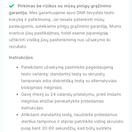
Pirkimas be rizikos su mūsų pinigų grąžinimo
garantija.
Mes garantuojame savo DNR tėvystės testo
kokybę ir patikimumą. Jei nesate patenkinti mūsų
paslaugomis, suteikiame pinigų grąžinimo garantiją. Mums
svarbus jūsų pasitikėjimas, todėl esame įsipareigoję
užtikrinti visišką jūsų pasitenkinimą nuo užsakymo iki
rezultato.
Instrukcijos
Pateikdami užsakymą pasirinkite pageidaujamą
testo variantą: standartinį testą su skruostų
tamponais arba diskretišką testą su alternatyviais
biologiniais mėginiais.
Gavę rinkinį su 24 valandų pristatymu, prieš imdami
mėginius atidžiai perskaitykite pridedamas
instrukcijas.
Atlikdami standartinį testą, naudokite pridedamus
sterilius tamponus ir stipriai patrinkite vidinę skruosto
pusę bent 30-60 sekundžių, kad būtų surinkta