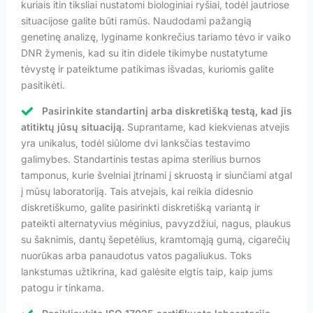
kuriais itin tiksliai nustatomi biologiniai ryšiai, todėl jautriose
situacijose galite būti ramūs. Naudodami pažangią
genetinę analizę, lyginame konkrečius tariamo tėvo ir vaiko
DNR žymenis, kad su itin didele tikimybe nustatytume
tėvystę ir pateiktume patikimas išvadas, kuriomis galite
pasitikėti.
Pasirinkite standartinį arba diskretišką testą, kad jis
atitiktų jūsų situaciją.
Suprantame, kad kiekvienas atvejis
yra unikalus, todėl siūlome dvi lanksčias testavimo
galimybes. Standartinis testas apima sterilius burnos
tamponus, kurie švelniai įtrinami į skruostą ir siunčiami atgal
į mūsų laboratoriją. Tais atvejais, kai reikia didesnio
diskretiškumo, galite pasirinkti diskretišką variantą ir
pateikti alternatyvius mėginius, pavyzdžiui, nagus, plaukus
su šaknimis, dantų šepetėlius, kramtomąją gumą, cigarečių
nuorūkas arba panaudotus vatos pagaliukus. Toks
lankstumas užtikrina, kad galėsite elgtis taip, kaip jums
patogu ir tinkama.