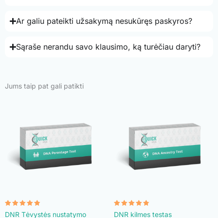
Ar galiu pateikti užsakymą nesukūręs paskyros?
Sąraše nerandu savo klausimo, ką turėčiau daryti?
Jums taip pat gali patikti
Įvertinimas:
Įvertinimas:
DNR Tėvystės nustatymo
DNR kilmes testas
4.74
4.74