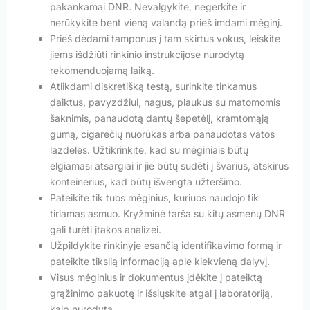
pakankamai DNR. Nevalgykite, negerkite ir
nerūkykite bent vieną valandą prieš imdami mėginį.
Prieš dėdami tamponus į tam skirtus vokus, leiskite
jiems išdžiūti rinkinio instrukcijose nurodytą
rekomenduojamą laiką.
Atlikdami diskretišką testą, surinkite tinkamus
daiktus, pavyzdžiui, nagus, plaukus su matomomis
šaknimis, panaudotą dantų šepetėlį, kramtomąją
gumą, cigarečių nuorūkas arba panaudotas vatos
lazdeles. Užtikrinkite, kad su mėginiais būtų
elgiamasi atsargiai ir jie būtų sudėti į švarius, atskirus
konteinerius, kad būtų išvengta užteršimo.
Pateikite tik tuos mėginius, kuriuos naudojo tik
tiriamas asmuo. Kryžminė tarša su kitų asmenų DNR
gali turėti įtakos analizei.
Užpildykite rinkinyje esančią identifikavimo formą ir
pateikite tikslią informaciją apie kiekvieną dalyvį.
Visus mėginius ir dokumentus įdėkite į pateiktą
grąžinimo pakuotę ir išsiųskite atgal į laboratoriją,
kaip nurodyta.