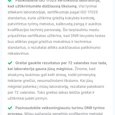
Pasikliaukite ISO 17025 sertifikuota laboratorija,
kad užtikrintumėte didžiausią tikslumą.
Visi tyrimai
atliekami laboratorijoje, sertifikuotoje pagal ISO 17025
standartus, kurie užtikrina griežtą kokybės kontrolę,
patvirtintus tyrimų metodus, kalibruotą įrangą ir aukštos
kvalifikacijos techninį personalą. Šis tarptautiniu mastu
pripažintas sertifikatas užtikrina, kad DNR tėvystės testas
bus atliktas pagal griežtus mokslinius ir techninius
standartus, o rezultatai atitiks aukščiausius patikimumo
reikalavimus.
Greitai gaukite rezultatus per 72 valandas nuo tada,
kai laboratorija gauna jūsų mėginius.
Žinome, kad
atsakymų laukimas gali kelti stresą, todėl pirmenybę
teikiame greičiui, nesumažindami tikslumo. Kai jūsų
mėginiai patenka į mūsų laboratoriją, rezultatai pateikiami
per 72 valandas. Toks greitas laikas leidžia greitai ir
užtikrintai judėti pirmyn.
Pasinaudokite veiksmingiausiu turimu DNR tyrimo
procesu.
Mūsų pažangūs genetinio profiliavimo metodai