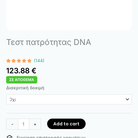
Τεστ πατρότητας DNA
(144)
Rated
144
4.74
123.88
€
out of 5
based on
ΣΕ ΑΠΌΘΕΜΑ
customer
ratings
DNA
Διακριτική δοκιμή
Paternity
Test
quantity
Add to cart
-
+
Εγγύηση επιστροφής χρημάτων