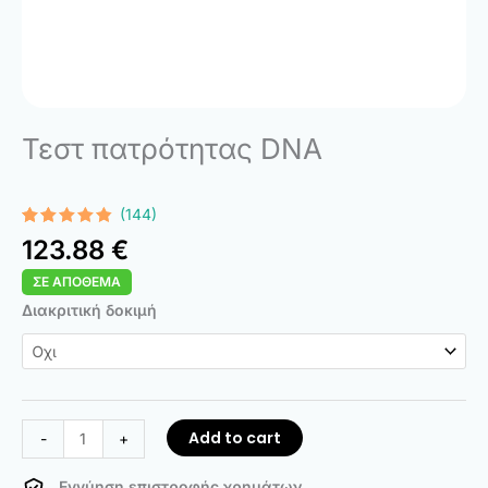
Τεστ πατρότητας DNA
(144)
Rated
144
4.74
123.88
€
out of 5
based on
ΣΕ ΑΠΌΘΕΜΑ
customer
ratings
DNA
Διακριτική δοκιμή
Paternity
Test
quantity
Add to cart
-
+
Εγγύηση επιστροφής χρημάτων