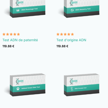
Note
Note
Test ADN de paternité
Test d'origine ADN
4.74
4.74
sur 5
sur 5
119.88
€
119.88
€