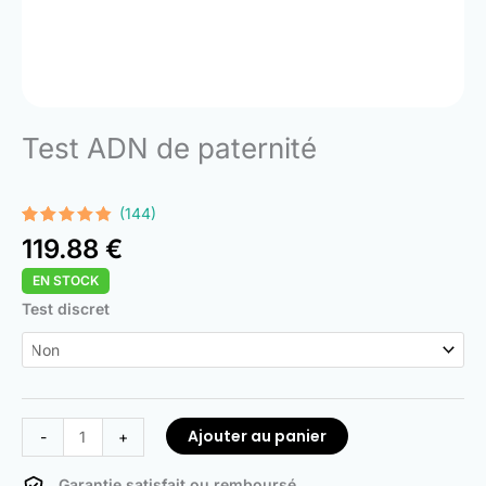
Test ADN de paternité
(144)
Noté
144
4.74
119.88
€
sur 5
basé sur
EN STOCK
notations
client
quantité
Test discret
de
DNA
Paternity
Test
Ajouter au panier
-
+
Garantie satisfait ou remboursé