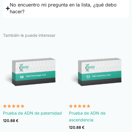
No encuentro mi pregunta en la lista, ¿qué debo
hacer?
También le puede interesar
Valorado
Valorado
Prueba de ADN de paternidad
Prueba de ADN de
con
con
4.74
4.74
ascendencia
120.88
€
de 5
de 5
120.88
€