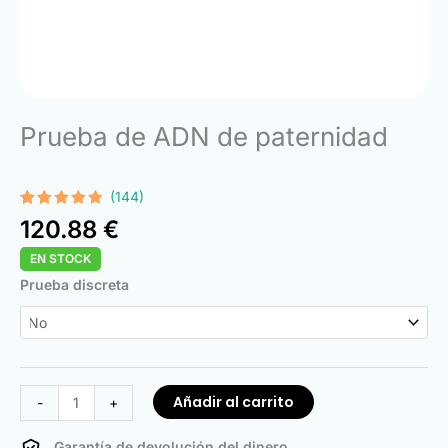
Prueba de ADN de paternidad
(144)
Valorado
144
120.88
€
con
4.74
de 5 en
EN STOCK
base a
valoraciones
DNA
Prueba discreta
de
clientes
Paternity
Test
cantidad
Añadir al carrito
-
+
Garantía de devolución del dinero