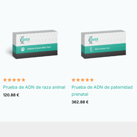
Valorado
Valorado
Prueba de ADN de raza animal
Prueba de ADN de paternidad
con
con
4.90
4.92
prenatal
120.88
€
de 5
de 5
362.88
€