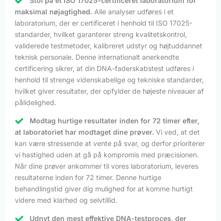
Stol på et ISO 17025-certificeret laboratorium for
maksimal nøjagtighed.
Alle analyser udføres i et
laboratorium, der er certificeret i henhold til ISO 17025-
standarder, hvilket garanterer streng kvalitetskontrol,
validerede testmetoder, kalibreret udstyr og højtuddannet
teknisk personale. Denne internationalt anerkendte
certificering sikrer, at din DNA-faderskabstest udføres i
henhold til strenge videnskabelige og tekniske standarder,
hvilket giver resultater, der opfylder de højeste niveauer af
pålidelighed.
Modtag hurtige resultater inden for 72 timer efter,
at laboratoriet har modtaget dine prøver.
Vi ved, at det
kan være stressende at vente på svar, og derfor prioriterer
vi hastighed uden at gå på kompromis med præcisionen.
Når dine prøver ankommer til vores laboratorium, leveres
resultaterne inden for 72 timer. Denne hurtige
behandlingstid giver dig mulighed for at komme hurtigt
videre med klarhed og selvtillid.
Udnyt den mest effektive DNA-testproces, der