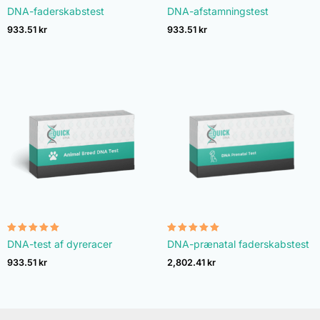
Vurderet
Vurderet
DNA-faderskabstest
DNA-afstamningstest
4.74
4.74
ud af 5
ud af 5
933.51
kr
933.51
kr
Vurderet
Vurderet
DNA-test af dyreracer
DNA-prænatal faderskabstest
4.90
4.92
ud af 5
ud af 5
933.51
kr
2,802.41
kr