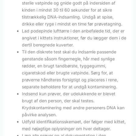
sterile vatpinde og gnide godt på indersiden af
kinden i mindst 30 til 60 sekunder for at sikre
tilstrækkelig DNA-indsamling. Undgå at spise,
drikke eller ryge i mindst en time før prøvetagning.
Lad podepinde lufttørre i den anbefalede tid, der er
angivet i kittets instruktioner, før du lægger dem i de
dertil beregnede kuverter.
Til den diskrete test skal du indsamle passende
genstande såsom fingernegle, hår med synlige
rødder, en brugt tandbørste, tyggegummi,
cigaretskod eller brugte vatpinde. Sørg for, at
prøverne håndteres forsigtigt og placeres i rene,
separate beholdere for at undgå kontaminering.
Indsend kun prøver, der udelukkende er blevet
brugt af den person, der skal testes.
Krydskontaminering med andre personers DNA kan
påvirke analysen.
Udfyld identifikationsskemaet, der følger med kittet,
med nøjagtige oplysninger om hver deltager.
Læg alle prøver og al dokumentation i den