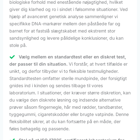
biologiske forhold med enestående nøjagtighed, hvilket
giver dig klarhed og ro i sindet i følsomme situationer. Ved
hjælp af avanceret genetisk analyse sammenligner vi
specifikke DNA-markører mellem den påståede far og
barnet for at fastslå slægtskabet med ekstremt stor
sandsynlighed og levere pålidelige konklusioner, du kan
stole på.
Vælg mellem en standardtest eller en diskret test,
der passer til din situation.
Vi forstår, at hvert tilfælde er
unikt, og derfor tilbyder vi to fleksible testmuligheder.
Standardtesten omfatter sterile mundpinde, der forsigtigt
gnides ind i kinden og sendes tilbage til vores
laboratorium. I situationer, der kræver større diskretion, kan
du vælge den diskrete løsning og indsende alternative
prøver såsom fingernegle, hår med rødder, tandbørster,
tyggegummi, cigaretskodder eller brugte vatpinde. Denne
fleksibilitet sikrer, at du kan fortsætte på en måde, der
føles behagelig og passende.