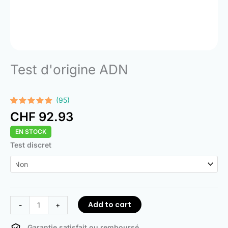
Test d'origine ADN
(95)
Rated
95
4.74
CHF
92.93
out of 5
based on
EN STOCK
customer
ratings
DNA
Test discret
Ancestry
Test
quantity
Add to cart
-
+
Garantie satisfait ou remboursé