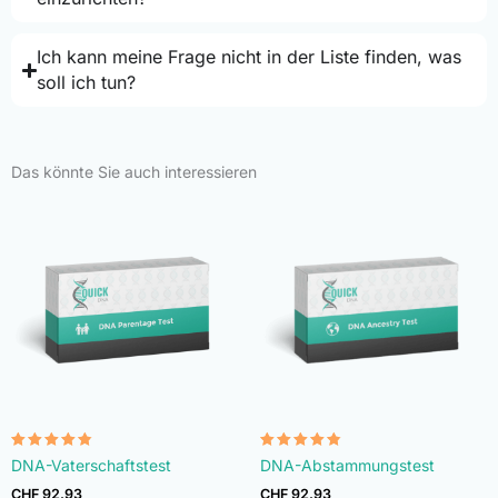
Ich kann meine Frage nicht in der Liste finden, was
soll ich tun?
Das könnte Sie auch interessieren
Bewertet
Bewertet
DNA-Vaterschaftstest
DNA-Abstammungstest
mit
mit
4.74
4.74
CHF
92.93
CHF
92.93