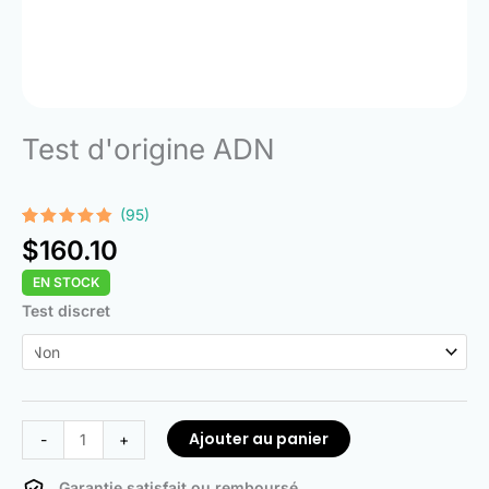
Test d'origine ADN
(95)
Noté
95
4.74
$
160.10
sur 5
basé sur
EN STOCK
notations
client
quantité
Test discret
de
DNA
Ancestry
Test
Ajouter au panier
-
+
Garantie satisfait ou remboursé